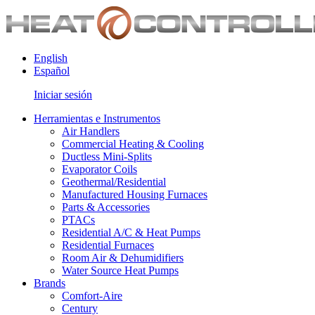
English
Español
Iniciar sesión
Herramientas e Instrumentos
Air Handlers
Commercial Heating & Cooling
Ductless Mini-Splits
Evaporator Coils
Geothermal/Residential
Manufactured Housing Furnaces
Parts & Accessories
PTACs
Residential A/C & Heat Pumps
Residential Furnaces
Room Air & Dehumidifiers
Water Source Heat Pumps
Brands
Comfort-Aire
Century