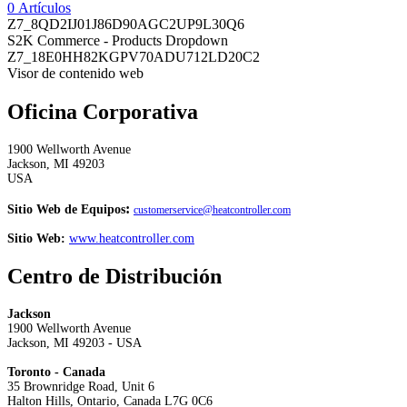
0 Artículos
Z7_8QD2IJ01J86D90AGC2UP9L30Q6
S2K Commerce - Products Dropdown
Z7_18E0HH82KGPV70ADU712LD20C2
Visor de contenido web
Oficina Corporativa
1900 Wellworth Avenue
Jackson, MI 49203
USA
:
Sitio Web de Equipos
customerservice@heatcontroller.com
Sitio Web:
www.heatcontroller.com
Centro de Distribución
Jackson
1900 Wellworth Avenue
Jackson, MI 49203 - USA
Toronto - Canada
35 Brownridge Road, Unit 6
Halton Hills, Ontario, Canada L7G 0C6