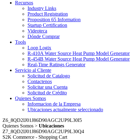
Recursos
Industry Links
Product Registration
Proposition 65 Information
Startup Certification
Videoteca
Dónde Comprar
Tools
Loop Logix
R-410A Water Source Heat Pump Model Generator
R-454B Water Source Heat Pump Model Generator
Real-Time Ratings Generator
Servicio al Cliente
Solicitud de Catalogo
Contactenos
Solicitar una Cuenta
Solicitud de Crédito
Quienes Somos
Informacion de la Empresa
Ubicaciones
actualmente seleccionado
Z6_8QD2IJ01J86D90AGC2UP9L30I5
Quienes Somos
>
Ubicaciones
Z7_8QD2IJ01J86D90AGC2UP9L30Q4
S2K Commerce - Shopping Cart