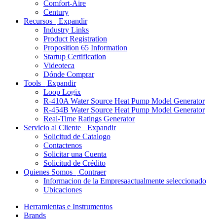
Comfort-Aire
Century
Recursos
Expandir
Industry Links
Product Registration
Proposition 65 Information
Startup Certification
Videoteca
Dónde Comprar
Tools
Expandir
Loop Logix
R-410A Water Source Heat Pump Model Generator
R-454B Water Source Heat Pump Model Generator
Real-Time Ratings Generator
Servicio al Cliente
Expandir
Solicitud de Catalogo
Contactenos
Solicitar una Cuenta
Solicitud de Crédito
Quienes Somos
Contraer
Informacion de la Empresa
actualmente seleccionado
Ubicaciones
Herramientas e Instrumentos
Brands