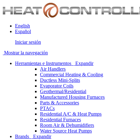
English
Español
Iniciar sesión
Mostrar la navegación
Herramientas e Instrumentos
Expandir
Air Handlers
Commercial Heating & Cooling
Ductless Mini-Splits
Evaporator Coils
Geothermal/Residential
Manufactured Housing Furnaces
Parts & Accessories
PTACs
Residential A/C & Heat Pumps
Residential Furnaces
Room Air & Dehumidifiers
Water Source Heat Pumps
Brands
Expandir