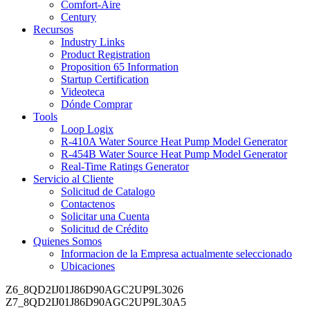
Comfort-Aire
Century
Recursos
Industry Links
Product Registration
Proposition 65 Information
Startup Certification
Videoteca
Dónde Comprar
Tools
Loop Logix
R-410A Water Source Heat Pump Model Generator
R-454B Water Source Heat Pump Model Generator
Real-Time Ratings Generator
Servicio al Cliente
Solicitud de Catalogo
Contactenos
Solicitar una Cuenta
Solicitud de Crédito
Quienes Somos
Informacion de la Empresa
actualmente seleccionado
Ubicaciones
Z6_8QD2IJ01J86D90AGC2UP9L3026
Z7_8QD2IJ01J86D90AGC2UP9L30A5